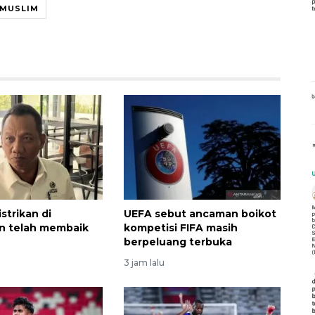
MUSLIM
strikan di
UEFA sebut ancaman boikot
n telah membaik
kompetisi FIFA masih
berpeluang terbuka
3 jam lalu
Vaksin HPV untuk siswa laki-
laki
2026-08-06 06:30:00