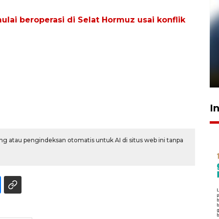
ai beroperasi di Selat Hormuz usai konflik
Pelanggan Filaha Farm setia
sampai 8 tahan?
1 Juni 2026 05:47
I
g atau pengindeksan otomatis untuk AI di situs web ini tanpa