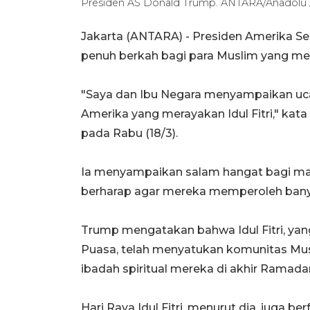
Presiden AS Donald Trump. ANTARA/Anadolu Aj
Jakarta (ANTARA) - Presiden Amerika S
penuh berkah bagi para Muslim yang meray
"Saya dan Ibu Negara menyampaikan uca
Amerika yang merayakan Idul Fitri," ka
pada Rabu (18/3).
Ia menyampaikan salam hangat bagi mas
berharap agar mereka memperoleh bany
Trump mengatakan bahwa Idul Fitri, yan
Puasa, telah menyatukan komunitas Mu
ibadah spiritual mereka di akhir Ramada
Hari Raya Idul Fitri, menurut dia, juga b