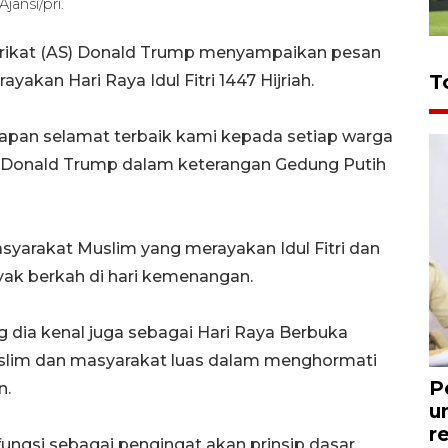
ansi/pri.
erikat (AS) Donald Trump menyampaikan pesan
T
akan Hari Raya Idul Fitri 1447 Hijriah.
pan selamat terbaik kami kepada setiap warga
ta Donald Trump dalam keterangan Gedung Putih
yarakat Muslim yang merayakan Idul Fitri dan
ak berkah di hari kemenangan.
g dia kenal juga sebagai Hari Raya Berbuka
slim dan masyarakat luas dalam menghormati
P
n.
u
r
erfungsi sebagai pengingat akan prinsip dasar