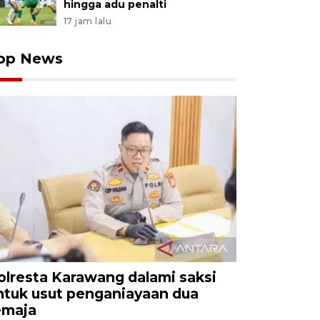
hingga adu penalti
17 jam lalu
op News
olresta Karawang dalami saksi
ntuk usut penganiayaan dua
emaja