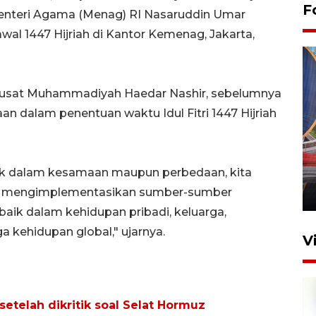
F
Menteri Agama (Menag) RI Nasaruddin Umar
wal 1447 Hijriah di Kantor Kemenag, Jakarta,
Pusat Muhammadiyah Haedar Nashir, sebelumnya
an dalam penentuan waktu Idul Fitri 1447 Hijriah
Komisi V DPR tinjau
perlintasan sebidang di
, baik dalam kesamaan maupun perbedaan, kita
Stasiun Bogor
n mengimplementasikan sumber-sumber
12 Juni 2026 18:49
aik dalam kehidupan pribadi, keluarga,
a kehidupan global," ujarnya.
V
 setelah dikritik soal Selat Hormuz