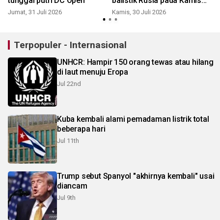
tunggal putri DC Open
balistik Rusia pada Kamis
pagi
Jumat, 31 Juli 2026
Kamis, 30 Juli 2026
S
Terpopuler - Internasional
UNHCR: Hampir 150 orang tewas atau hilang
di laut menuju Eropa
Jul 22nd
Kuba kembali alami pemadaman listrik total
beberapa hari
Jul 11th
Trump sebut Spanyol "akhirnya kembali" usai
diancam
Jul 9th