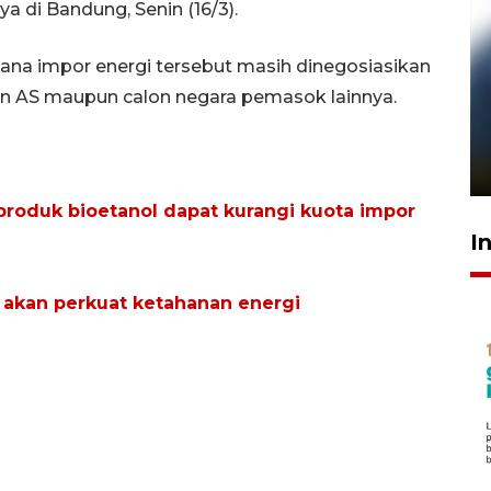
 di Bandung, Senin (16/3).
ana impor energi tersebut masih dinegosiasikan
n AS maupun calon negara pemasok lainnya.
Pelanggan Filaha Farm setia
sampai 8 tahan?
1 Juni 2026 05:47
i produk bioetanol dapat kurangi kuota impor
I
akan perkuat ketahanan energi