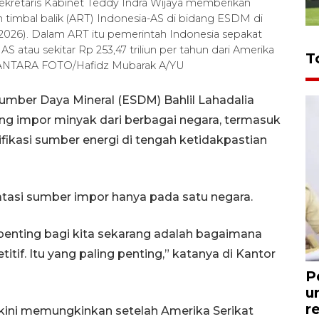
Sekretaris Kabinet Teddy Indra Wijaya memberikan
n timbal balik (ART) Indonesia-AS di bidang ESDM di
2026). Dalam ART itu pemerintah Indonesia sepakat
S atau sekitar Rp 253,47 triliun per tahun dari Amerika
T
i. ANTARA FOTO/Hafidz Mubarak A/YU
Sumber Daya Mineral (ESDM) Bahlil Lahadalia
 impor minyak dari berbagai negara, termasuk
sifikasi sumber energi di tengah ketidakpastian
tasi sumber impor hanya pada satu negara.
enting bagi kita sekarang adalah bagaimana
if. Itu yang paling penting,” katanya di Kantor
P
u
r
 kini memungkinkan setelah Amerika Serikat