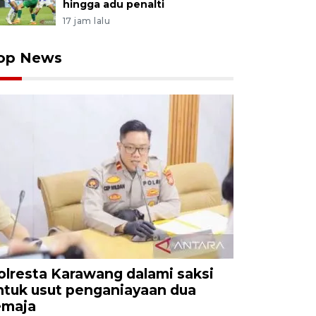
hingga adu penalti
17 jam lalu
op News
olresta Karawang dalami saksi
ntuk usut penganiayaan dua
emaja