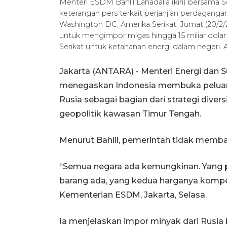
Menteri ESDM Bahlil Lahadalia (kiri) bersama 
keterangan pers terkait perjanjian perdaganga
Washington DC, Amerika Serikat, Jumat (20/2/
untuk mengimpor migas hingga 15 miliar dolar A
Serikat untuk ketahanan energi dalam neger
Jakarta (ANTARA) - Menteri Energi dan 
menegaskan Indonesia membuka peluang
Rusia sebagai bagian dari strategi diver
geopolitik kawasan Timur Tengah.
Menurut Bahlil, pemerintah tidak memba
“Semua negara ada kemungkinan. Yang p
barang ada, yang kedua harganya kompetit
Kementerian ESDM, Jakarta, Selasa.
Ia menjelaskan impor minyak dari Rusia