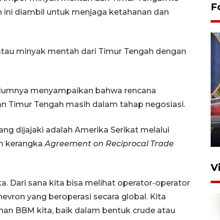
F
h ini diambil untuk menjaga ketahanan dan
tau minyak mentah dari Timur Tengah dengan
belumnya menyampaikan bahwa rencana
Komisi V DPR tinjau
san Timur Tengah masih dalam tahap negosiasi.
perlintasan sebidang di
Stasiun Bogor
ng dijajaki adalah Amerika Serikat melalui
12 Juni 2026 18:49
m kerangka
Agreement on Reciprocal Trade
V
 Dari sana kita bisa melihat operator-operator
evron yang beroperasi secara global. Kita
n BBM kita, baik dalam bentuk crude atau