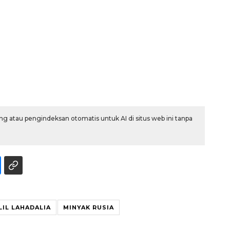
g atau pengindeksan otomatis untuk AI di situs web ini tanpa
Vaksin HPV untuk siswa laki-
LIL LAHADALIA
MINYAK RUSIA
laki
2026-08-06 06:30:00