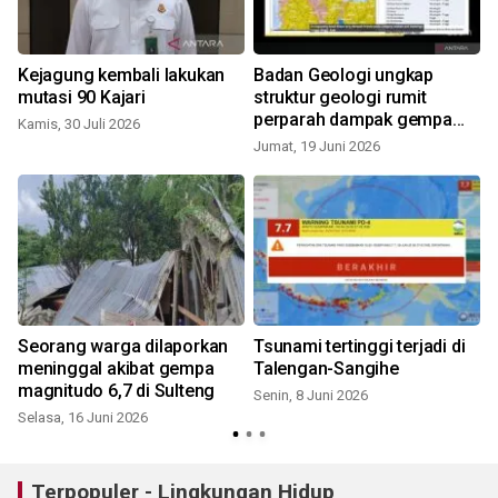
Kejagung kembali lakukan
Badan Geologi ungkap
mutasi 90 Kajari
struktur geologi rumit
perparah dampak gempa
Kamis, 30 Juli 2026
Sulteng
Jumat, 19 Juni 2026
S
g
Seorang warga dilaporkan
Tsunami tertinggi terjadi di
meninggal akibat gempa
Talengan-Sangihe
magnitudo 6,7 di Sulteng
Senin, 8 Juni 2026
Selasa, 16 Juni 2026
S
Terpopuler - Lingkungan Hidup