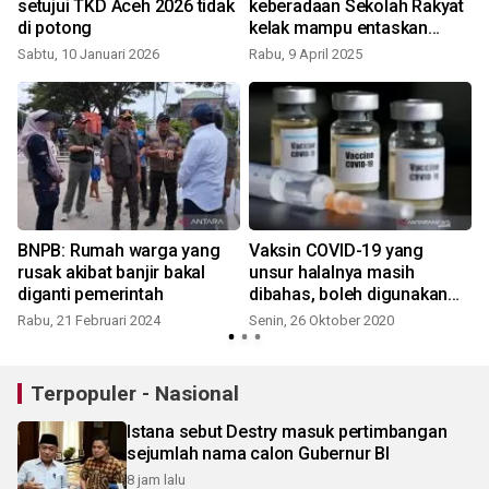
setujui TKD Aceh 2026 tidak
keberadaan Sekolah Rakyat
di potong
kelak mampu entaskan
kemiskinan di Tanah Air
Sabtu, 10 Januari 2026
Rabu, 9 April 2025
BNPB: Rumah warga yang
Vaksin COVID-19 yang
rusak akibat banjir bakal
unsur halalnya masih
diganti pemerintah
dibahas, boleh digunakan
apabila darurat
Rabu, 21 Februari 2024
Senin, 26 Oktober 2020
Terpopuler - Nasional
Istana sebut Destry masuk pertimbangan
sejumlah nama calon Gubernur BI
8 jam lalu