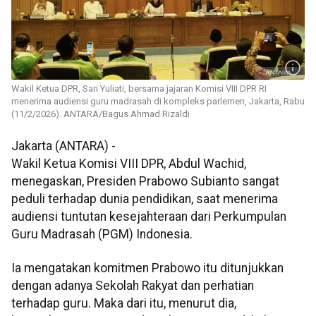
Wakil Ketua DPR, Sari Yuliati, bersama jajaran Komisi VIII DPR RI
menerima audiensi guru madrasah di kompleks parlemen, Jakarta, Rabu
(11/2/2026). ANTARA/Bagus Ahmad Rizaldi
Jakarta (ANTARA) -
Wakil Ketua Komisi VIII DPR, Abdul Wachid,
menegaskan, Presiden Prabowo Subianto sangat
peduli terhadap dunia pendidikan, saat menerima
audiensi tuntutan kesejahteraan dari Perkumpulan
Guru Madrasah (PGM) Indonesia.
Ia mengatakan komitmen Prabowo itu ditunjukkan
dengan adanya Sekolah Rakyat dan perhatian
terhadap guru. Maka dari itu, menurut dia,