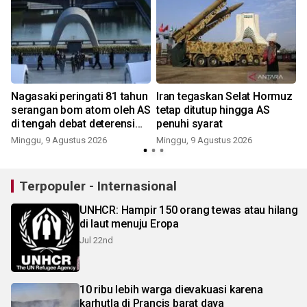
Nagasaki peringati 81 tahun
Iran tegaskan Selat Hormuz
serangan bom atom oleh AS
tetap ditutup hingga AS
di tengah debat deterensi
penuhi syarat
nuklir
Minggu, 9 Agustus 2026
Minggu, 9 Agustus 2026
Terpopuler - Internasional
UNHCR: Hampir 150 orang tewas atau hilang
di laut menuju Eropa
Jul 22nd
10 ribu lebih warga dievakuasi karena
karhutla di Prancis barat daya