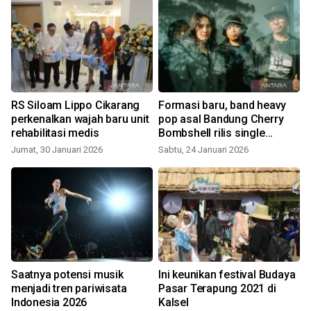
RS Siloam Lippo Cikarang
Formasi baru, band heavy
perkenalkan wajah baru unit
pop asal Bandung Cherry
rehabilitasi medis
Bombshell rilis single
berjudul "Kecewa"
Jumat, 30 Januari 2026
Sabtu, 24 Januari 2026
Saatnya potensi musik
Ini keunikan festival Budaya
menjadi tren pariwisata
Pasar Terapung 2021 di
Indonesia 2026
Kalsel