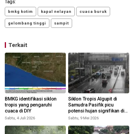
Tags:
bmkg kotim
kapal nelayan
cuaca buruk
gelombang tinggi
sampit
Terkait
m
BMKG identifikasi siklon
Siklon Tropis Algupit di
tropis yang pengaruhi
Samudra Pasifik picu
g
cuaca di DIY
potensi hujan signifikan di
S
Indonesia
Sabtu, 4 Juli 2026
Sabtu, 9 Mei 2026