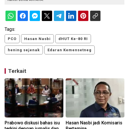
Tags:
PCO
Hasan Nasbi
dHUT Ke-80 RI
hening sejenak
Edaran Kemensetneg
Terkait
Prabowo diskusi bahas isu
Hasan Nasbi jadi Komisaris
terkini dengan jurnalis dan
Pertamina