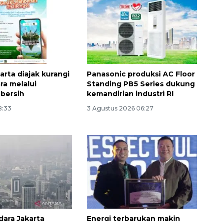
Indonesia
2026-08-05 15:00:00
arta diajak kurangi
Panasonic produksi AC Floor
ra melalui
Standing PB5 Series dukung
 bersih
kemandirian industri RI
8:33
3 Agustus 2026 06:27
dara Jakarta
Energi terbarukan makin