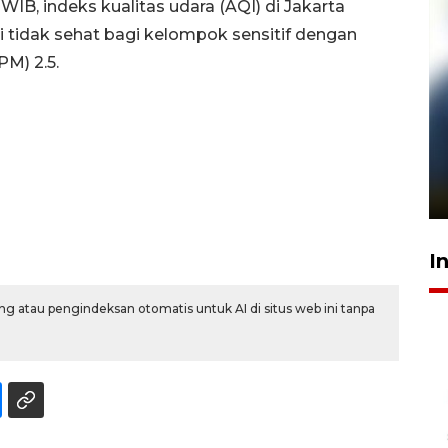
IB, indeks kualitas udara (AQI) di Jakarta
i tidak sehat bagi kelompok sensitif dengan
PM) 2.5.
Pelanggan Filaha Farm setia
sampai 8 tahan?
1 Juni 2026 05:47
I
g atau pengindeksan otomatis untuk AI di situs web ini tanpa