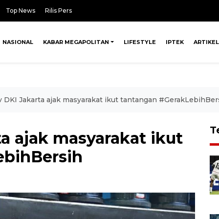
Top News
Rilis Pers
NASIONAL
KABAR MEGAPOLITAN
LIFESTYLE
IPTEK
ARTIKEL
DKI Jakarta ajak masyarakat ikut tantangan #GerakLebihBer
T
a ajak masyarakat ikut
ebihBersih