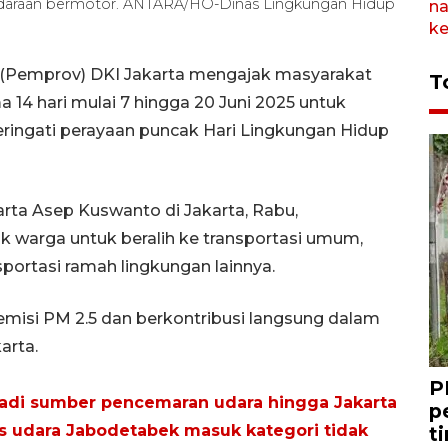
kendaraan bermotor. ANTARA/HO-Dinas Lingkungan Hidup
i (Pemprov) DKI Jakarta mengajak masyarakat
T
 14 hari mulai 7 hingga 20 Juni 2025 untuk
ringati perayaan puncak Hari Lingkungan Hidup
rta Asep Kuswanto di Jakarta, Rabu,
 warga untuk beralih ke transportasi umum,
sportasi ramah lingkungan lainnya.
 emisi PM 2.5 dan berkontribusi langsung dalam
arta.
P
 jadi sumber pencemaran udara hingga Jakarta
p
tas udara Jabodetabek masuk kategori tidak
t