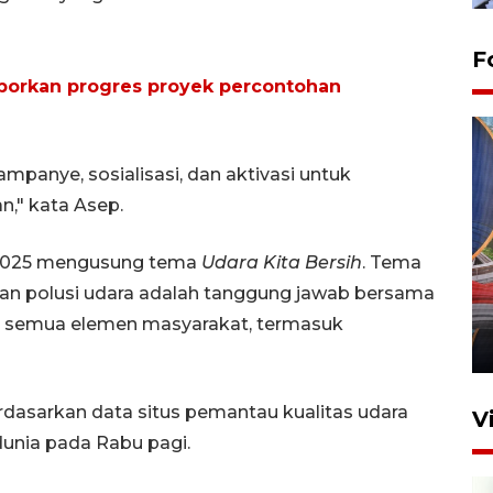
F
porkan progres proyek percontohan
ampanye, sosialisasi, dan aktivasi untuk
," kata Asep.
 2025 mengusung tema
Udara Kita Bersih
. Tema
Komisi V DPR tinjau
perlintasan sebidang di
ian polusi udara adalah tanggung jawab bersama
Stasiun Bogor
ri semua elemen masyarakat, termasuk
12 Juni 2026 18:49
erdasarkan data situs pemantau kualitas udara
V
dunia pada Rabu pagi.