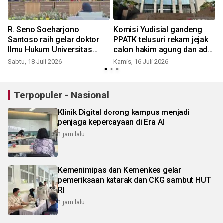
R. Seno Soeharjono
Komisi Yudisial gandeng
Santoso raih gelar doktor
PPATK telusuri rekam jejak
Ilmu Hukum Universitas
calon hakim agung dan ad
Pancasila
hoc
Sabtu, 18 Juli 2026
Kamis, 16 Juli 2026
K
Terpopuler - Nasional
Klinik Digital dorong kampus menjadi
penjaga kepercayaan di Era AI
1 jam lalu
Kemenimipas dan Kemenkes gelar
pemeriksaan katarak dan CKG sambut HUT
RI
1 jam lalu