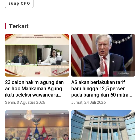
suap CPO
Terkait
23 calon hakim agung dan
AS akan berlakukan tarif
ad hoc Mahkamah Agung
baru hingga 12,5 persen
ikuti seleksi wawancara
pada barang dari 60 mitra
akhir
dagang
Senin, 3 Agustus 2026
Jumat, 24 Juli 2026
K