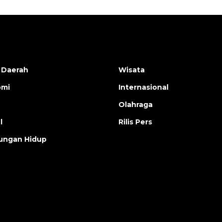
 Daerah
Wisata
omi
Internasional
Olahraga
l
Rilis Pers
ungan Hidup