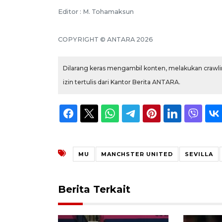
Editor : M. Tohamaksun
COPYRIGHT © ANTARA 2026
Dilarang keras mengambil konten, melakukan crawlin
izin tertulis dari Kantor Berita ANTARA.
MU
MANCHSTER UNITED
SEVILLA
Berita Terkait