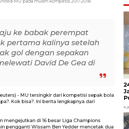
United-MU pada musim kompetisi 2017-2018.
laju ke babak perempat
uk pertama kalinya setelah
ak gol dengan sepakan
melewati David De Gea di
2
J
ters) - MU tersingkir dari kompetisi sepak bola
P
?. Kok bisa?. Ini berita lengkapnya dari
4 j
n mengejutkan di 16 besar Liga Champions
emain pengganti Wissam Ben Yedder mencetak dua