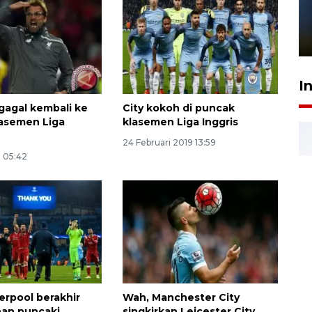
Pelanggan Filaha Farm setia
sampai 8 tahan?
1 Juni 2026 05:47
I
 gagal kembali ke
City kokoh di puncak
asemen Liga
klasemen Liga Inggris
24 Februari 2019 13:59
9 05:42
erpool berakhir
Wah, Manchester City
nan puncaki
singkirkan Leicester City