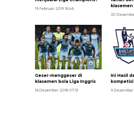
klasemen 
19 Februari 2019 16:46
30 Desember
Geser-menggeser di
Ini Hasil 
klasemen bola Liga Inggris
kompetisi 
16 Desember 2018 07:15
9 Desember 