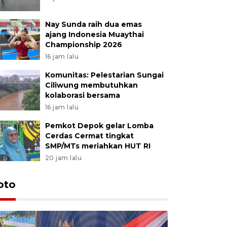
Nay Sunda raih dua emas
ajang Indonesia Muaythai
Championship 2026
16 jam lalu
Komunitas: Pelestarian Sungai
Ciliwung membutuhkan
kolaborasi bersama
16 jam lalu
Pemkot Depok gelar Lomba
Cerdas Cermat tingkat
SMP/MTs meriahkan HUT RI
20 jam lalu
oto