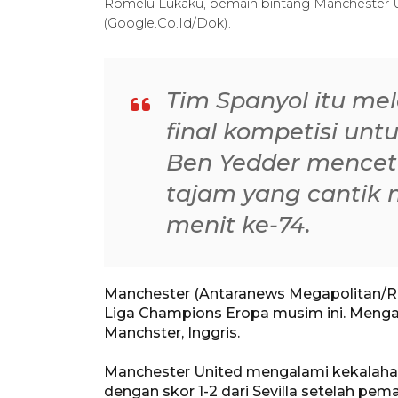
Romelu Lukaku, pemain bintang Manchester 
(Google.Co.Id/Dok).
Tim Spanyol itu me
final kompetisi unt
Ben Yedder mencet
tajam yang cantik 
menit ke-74.
Manchester (Antaranews Megapolitan/Reu
Liga Champions Eropa musim ini. Mengapa
Manchster, Inggris.
Manchester United mengalami kekalaha
dengan skor 1-2 dari Sevilla setelah p