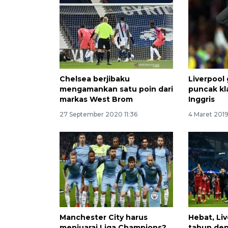
Chelsea berjibaku
Liverpool
mengamankan satu poin dari
puncak kl
markas West Brom
Inggris
27 September 2020 11:36
4 Maret 201
Manchester City harus
Hebat, Liv
menjuarai Liga Champions?
tahun de