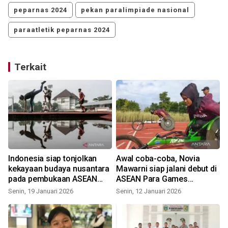
peparnas 2024
pekan paralimpiade nasional
paraatletik peparnas 2024
Terkait
Indonesia siap tonjolkan
Awal coba-coba, Novia
kekayaan budaya nusantara
Mawarni siap jalani debut di
pada pembukaan ASEAN
ASEAN Para Games
S
Para Games
Thailand 2025
Senin, 19 Januari 2026
Senin, 12 Januari 2026