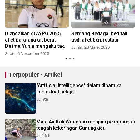
Diandalkan di AYPG 2025,
Serdang Bedagai beri tali
atlet para-angkat berat
asih atlet berprestasi
Delima Yunia mengaku tak
Jumat, 28 Maret 2025
S
terbebani
Sabtu, 6 Desember 2025
Terpopuler - Artikel
"Artificial Intelligence" dalam dinamika
intelektual pelajar
Jul 9th
Mata Air Kali Wonosari menjadi penopang di
tengah kekeringan Gunungkidul
Jul 25th