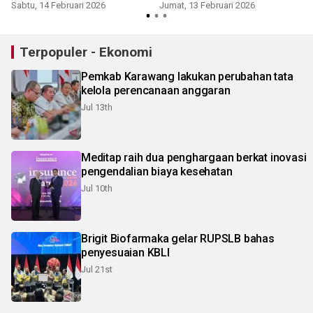
mafia tanah
keuangan
Sabtu, 14 Februari 2026
Jumat, 13 Februari 2026
Terpopuler - Ekonomi
Pemkab Karawang lakukan perubahan tata
kelola perencanaan anggaran
Jul 13th
Meditap raih dua penghargaan berkat inovasi
pengendalian biaya kesehatan
Jul 10th
Brigit Biofarmaka gelar RUPSLB bahas
penyesuaian KBLI
Jul 21st