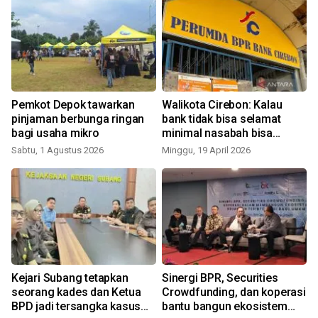
Pemkot Depok tawarkan
Walikota Cirebon: Kalau
pinjaman berbunga ringan
bank tidak bisa selamat
bagi usaha mikro
minimal nasabah bisa
diselamatkan
Sabtu, 1 Agustus 2026
Minggu, 19 April 2026
R
Kejari Subang tetapkan
Sinergi BPR, Securities
seorang kades dan Ketua
Crowdfunding, dan koperasi
BPD jadi tersangka kasus
bantu bangun ekosistem