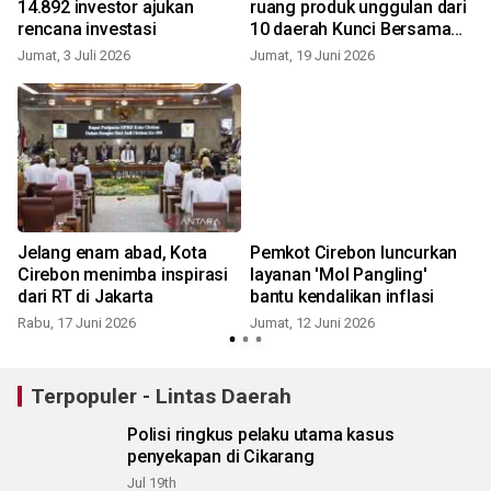
14.892 investor ajukan
ruang produk unggulan dari
rencana investasi
10 daerah Kunci Bersama
masuk Mal UKM
Jumat, 3 Juli 2026
Jumat, 19 Juni 2026
S
n
Jelang enam abad, Kota
Pemkot Cirebon luncurkan
Cirebon menimba inspirasi
layanan 'Mol Pangling'
dari RT di Jakarta
bantu kendalikan inflasi
Rabu, 17 Juni 2026
Jumat, 12 Juni 2026
R
Terpopuler - Lintas Daerah
Polisi ringkus pelaku utama kasus
penyekapan di Cikarang
Jul 19th