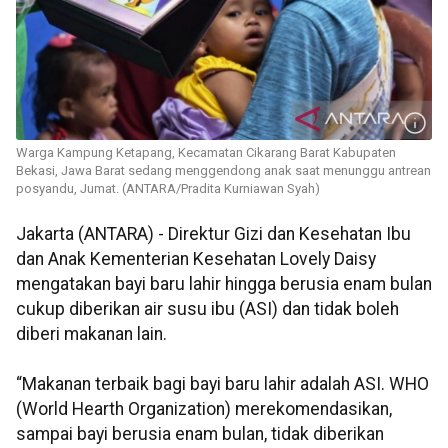
Warga Kampung Ketapang, Kecamatan Cikarang Barat Kabupaten
Bekasi, Jawa Barat sedang menggendong anak saat menunggu antrean
posyandu, Jumat. (ANTARA/Pradita Kurniawan Syah)
Jakarta (ANTARA) - Direktur Gizi dan Kesehatan Ibu
dan Anak Kementerian Kesehatan Lovely Daisy
mengatakan bayi baru lahir hingga berusia enam bulan
cukup diberikan air susu ibu (ASI) dan tidak boleh
diberi makanan lain.
“Makanan terbaik bagi bayi baru lahir adalah ASI. WHO
(World Hearth Organization) merekomendasikan,
sampai bayi berusia enam bulan, tidak diberikan