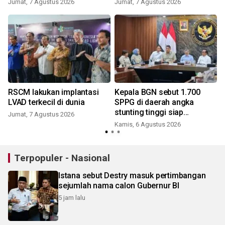
Jumat, 7 Agustus 2026
Jumat, 7 Agustus 2026
a
RSCM lakukan implantasi
Kepala BGN sebut 1.700
LVAD terkecil di dunia
SPPG di daerah angka
stunting tinggi siap
Jumat, 7 Agustus 2026
beroperasi
Kamis, 6 Agustus 2026
Terpopuler - Nasional
Istana sebut Destry masuk pertimbangan
sejumlah nama calon Gubernur BI
5 jam lalu