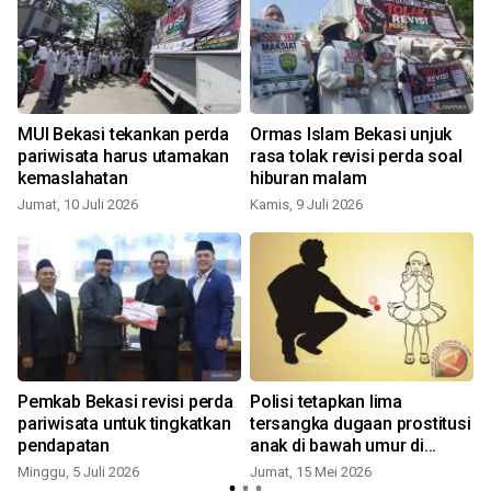
MUI Bekasi tekankan perda
Ormas Islam Bekasi unjuk
pariwisata harus utamakan
rasa tolak revisi perda soal
kemaslahatan
hiburan malam
Jumat, 10 Juli 2026
Kamis, 9 Juli 2026
S
Pemkab Bekasi revisi perda
Polisi tetapkan lima
pariwisata untuk tingkatkan
tersangka dugaan prostitusi
pendapatan
anak di bawah umur di
Jakbar
Minggu, 5 Juli 2026
Jumat, 15 Mei 2026
S