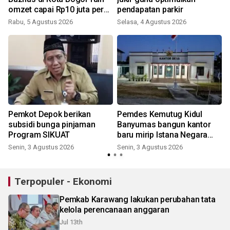
omzet capai Rp10 juta per
pendapatan parkir
bulan
Rabu, 5 Agustus 2026
Selasa, 4 Agustus 2026
Pemkot Depok berikan
Pemdes Kemutug Kidul
subsidi bunga pinjaman
Banyumas bangun kantor
Program SIKUAT
baru mirip Istana Negara
demi pelayanan
Senin, 3 Agustus 2026
Senin, 3 Agustus 2026
Terpopuler - Ekonomi
Pemkab Karawang lakukan perubahan tata
kelola perencanaan anggaran
Jul 13th