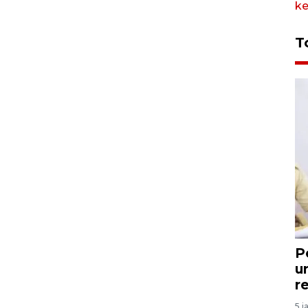
T
P
u
r
5 j