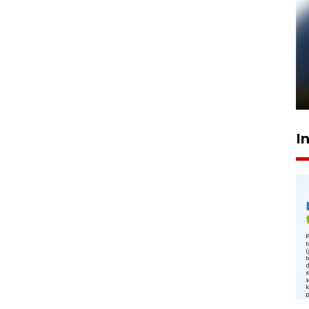
Pelanggan Filaha Farm setia
sampai 8 tahan?
1 Juni 2026 05:47
I