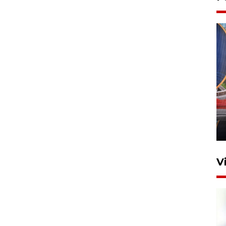
Komisi V DPR tinjau
perlintasan sebidang di
Stasiun Bogor
12 Juni 2026 18:49
V