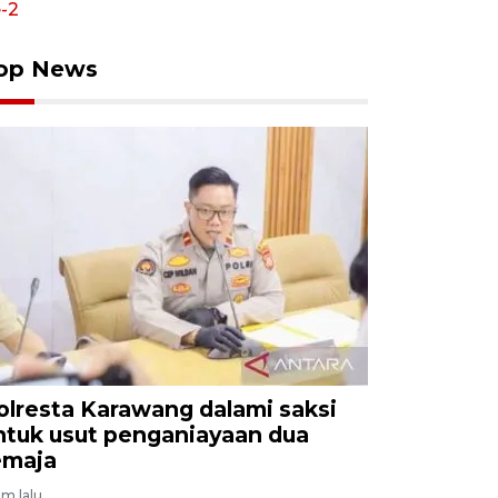
op News
olresta Karawang dalami saksi
ntuk usut penganiayaan dua
emaja
am lalu