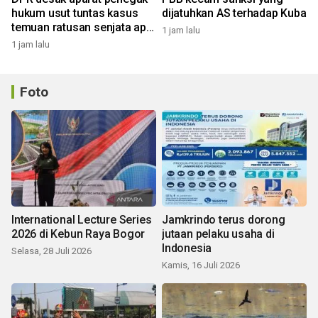
hukum usut tuntas kasus
dijatuhkan AS terhadap Kuba
temuan ratusan senjata api
1 jam lalu
di sekolah
1 jam lalu
Foto
International Lecture Series
Jamkrindo terus dorong
2026 di Kebun Raya Bogor
jutaan pelaku usaha di
Indonesia
Selasa, 28 Juli 2026
Kamis, 16 Juli 2026