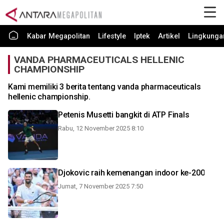
Kabar Megapolitan
Lifestyle
Iptek
Artikel
Lingkunga
VANDA PHARMACEUTICALS HELLENIC
CHAMPIONSHIP
Kami memiliki 3 berita tentang vanda pharmaceuticals
hellenic championship.
Petenis Musetti bangkit di ATP Finals
Rabu, 12 November 2025 8:10
Djokovic raih kemenangan indoor ke-200
Jumat, 7 November 2025 7:50