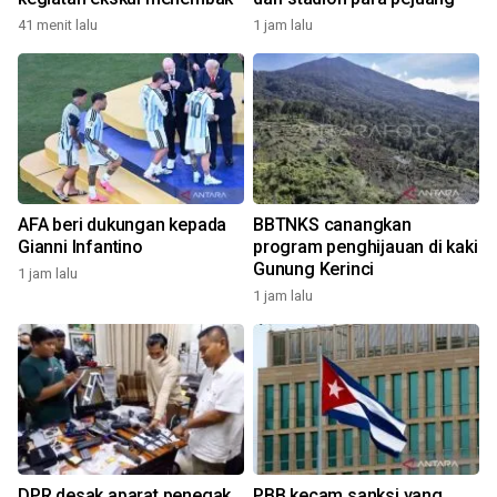
41 menit lalu
1 jam lalu
AFA beri dukungan kepada
BBTNKS canangkan
Gianni Infantino
program penghijauan di kaki
Gunung Kerinci
1 jam lalu
1 jam lalu
DPR desak aparat penegak
PBB kecam sanksi yang