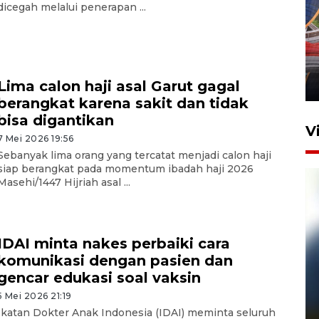
dicegah melalui penerapan ...
Komisi V DPR tinjau
perlintasan sebidang di
Stasiun Bogor
12 Juni 2026 18:49
Lima calon haji asal Garut gagal
berangkat karena sakit dan tidak
bisa digantikan
V
7 Mei 2026 19:56
Sebanyak lima orang yang tercatat menjadi calon haji
siap berangkat pada momentum ibadah haji 2026
Masehi/1447 Hijriah asal ...
IDAI minta nakes perbaiki cara
komunikasi dengan pasien dan
gencar edukasi soal vaksin
Pelanggan Filaha Farm setia
sampai 8 tahan?
5 Mei 2026 21:19
Ikatan Dokter Anak Indonesia (IDAI) meminta seluruh
1 Juni 2026 05:47