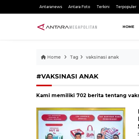
Antaranews
Antara Foto
Terkini
Terpopuler
HOME
Home
Tag
vaksinasi anak
#VAKSINASI ANAK
Kami memiliki 702 berita tentang vak