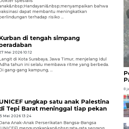
Dokter spesialis
anak&nbsp;Handayani&nbsp;menyampaikan bahwa
vaksinasi dapat membantu meningkatkan
perlindungan terhadap risiko ...
Kurban di tengah simpang
peradaban
27 Mei 2026 10:12
Langit di Kota Surabaya, Jawa Timur, menjelang Idul
Adha tahun ini selalu membawa ritme yang berbeda.
Di gang-gang kampung, ...
P
P
8 j
UNICEF ungkap satu anak Palestina
di Tepi Barat meninggal tiap pekan
15 Mei 2026 13:24
Dana Anak-Anak Perserikatan Bangsa-Bangsa
(UNICEF) mengungkapkan&nbsp;rata-rata seorang