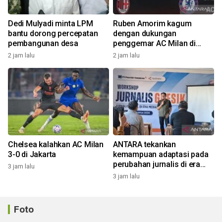
Dedi Mulyadi minta LPM
Ruben Amorim kagum
bantu dorong percepatan
dengan dukungan
pembangunan desa
penggemar AC Milan di
Indonesia
2 jam lalu
2 jam lalu
Chelsea kalahkan AC Milan
ANTARA tekankan
3-0 di Jakarta
kemampuan adaptasi pada
perubahan jurnalis di era
3 jam lalu
digital
3 jam lalu
Foto