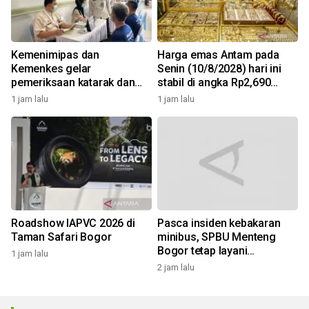
Kemenimipas dan
Harga emas Antam pada
Kemenkes gelar
Senin (10/8/2028) hari ini
pemeriksaan katarak dan
stabil di angka Rp2,690
CKG sambut HUT RI
juta/gr
1 jam lalu
1 jam lalu
Roadshow IAPVC 2026 di
Pasca insiden kebakaran
Taman Safari Bogor
minibus, SPBU Menteng
Bogor tetap layani
1 jam lalu
pengisian solar
2 jam lalu