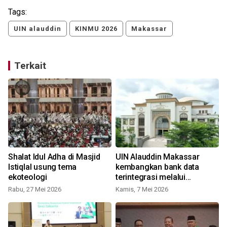
Tags:
UIN alauddin
KINMU 2026
Makassar
Terkait
Shalat Idul Adha di Masjid
UIN Alauddin Makassar
Istiqlal usung tema
kembangkan bank data
ekoteologi
terintegrasi melalui
Pustipedia
Rabu, 27 Mei 2026
Kamis, 7 Mei 2026