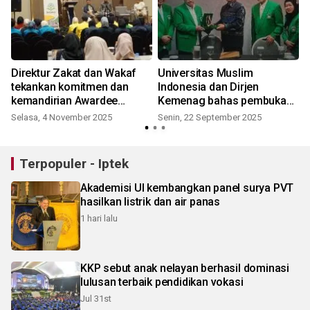
Direktur Zakat dan Wakaf
Universitas Muslim
a
tekankan komitmen dan
Indonesia dan Dirjen
kemandirian Awardee
Kemenag bahas pembukaan
BeZakat
prodi PPG Agama
Selasa, 4 November 2025
Senin, 22 September 2025
Terpopuler - Iptek
Akademisi UI kembangkan panel surya PVT
hasilkan listrik dan air panas
1 hari lalu
KKP sebut anak nelayan berhasil dominasi
lulusan terbaik pendidikan vokasi
Jul 31st