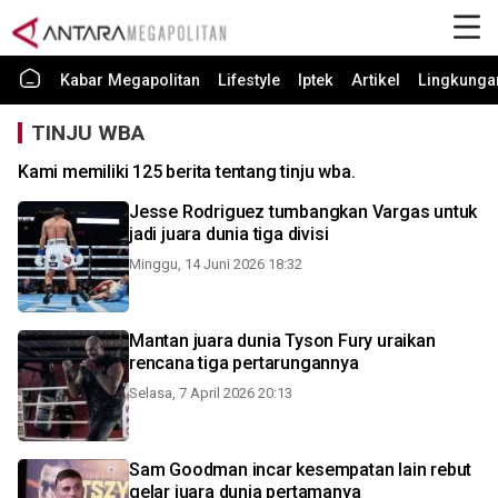
Kabar Megapolitan
Lifestyle
Iptek
Artikel
Lingkunga
TINJU WBA
Kami memiliki 125 berita tentang tinju wba.
Jesse Rodriguez tumbangkan Vargas untuk
jadi juara dunia tiga divisi
Minggu, 14 Juni 2026 18:32
Mantan juara dunia Tyson Fury uraikan
rencana tiga pertarungannya
Selasa, 7 April 2026 20:13
Sam Goodman incar kesempatan lain rebut
gelar juara dunia pertamanya