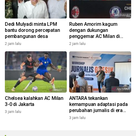
Dedi Mulyadi minta LPM
Ruben Amorim kagum
bantu dorong percepatan
dengan dukungan
pembangunan desa
penggemar AC Milan di
Indonesia
2 jam lalu
2 jam lalu
Chelsea kalahkan AC Milan
ANTARA tekankan
3-0 di Jakarta
kemampuan adaptasi pada
perubahan jurnalis di era
3 jam lalu
digital
3 jam lalu