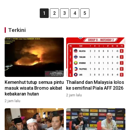
1
2
3
4
5
Terkini
Kemenhut tutup semua pintu
Thailand dan Malaysia lolos
masuk wisata Bromo akibat
ke semifinal Piala AFF 2026
kebakaran hutan
2 jam lalu
2 jam lalu