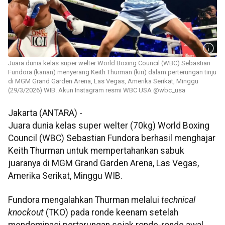
Juara dunia kelas super welter World Boxing Council (WBC) Sebastian
Fundora (kanan) menyerang Keith Thurman (kiri) dalam perterungan tinju
di MGM Grand Garden Arena, Las Vegas, Amerika Serikat, Minggu
(29/3/2026) WIB. Akun Instagram resmi WBC USA @wbc_usa
Jakarta (ANTARA) -
Juara dunia kelas super welter (70kg) World Boxing
Council (WBC) Sebastian Fundora berhasil menghajar
Keith Thurman untuk mempertahankan sabuk
juaranya di MGM Grand Garden Arena, Las Vegas,
Amerika Serikat, Minggu WIB.
Fundora mengalahkan Thurman melalui
technical
knockout
(TKO) pada ronde keenam setelah
mendominasi pertarungan sejak ronde-ronde awal.