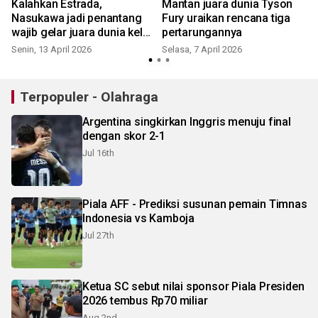
Kalahkan Estrada,
Mantan juara dunia Tyson
Nasukawa jadi penantang
Fury uraikan rencana tiga
wajib gelar juara dunia kelas
pertarungannya
bantam WBC
Senin, 13 April 2026
Selasa, 7 April 2026
S
Terpopuler - Olahraga
Argentina singkirkan Inggris menuju final
dengan skor 2-1
Jul 16th
Piala AFF - Prediksi susunan pemain Timnas
Indonesia vs Kamboja
Jul 27th
Ketua SC sebut nilai sponsor Piala Presiden
2026 tembus Rp70 miliar
Aug 2nd