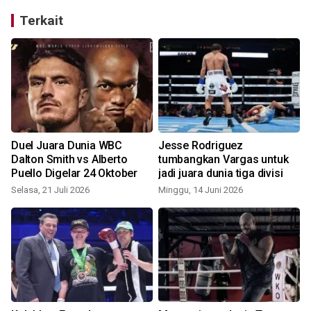
Terkait
Duel Juara Dunia WBC
Jesse Rodriguez
Dalton Smith vs Alberto
tumbangkan Vargas untuk
Puello Digelar 24 Oktober
jadi juara dunia tiga divisi
Selasa, 21 Juli 2026
Minggu, 14 Juni 2026
J