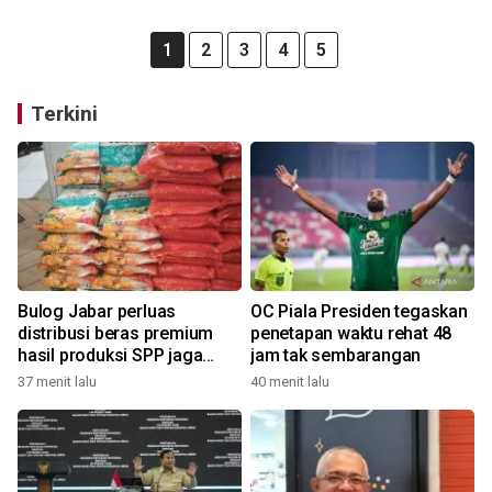
1
2
3
4
5
Terkini
Bulog Jabar perluas
OC Piala Presiden tegaskan
distribusi beras premium
penetapan waktu rehat 48
hasil produksi SPP jaga
jam tak sembarangan
harga sesuai HET
37 menit lalu
40 menit lalu