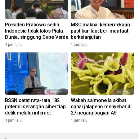
Presiden Prabowo sedih
MSC maknai kemerdekaan
Indonesia tidak lolos Piala
pastikan laut beri manfaat
Dunia, singgung Cape Verde
berkelanjutan
1 jam lalu
1 jam lalu
BSSN catat rata-rata 182
Wabah salmonella akibat
potensi serangan siber tiap
cabai jalapeno menyebar di
detik melalui internet
27 negara bagian AS
1 jam lalu
1 jam lalu