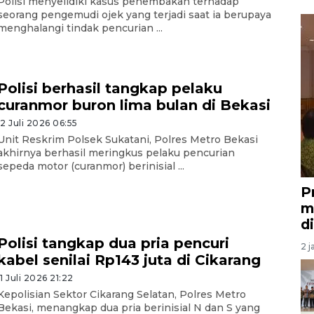
Polisi menyelidiki kasus penembakan terhadap
seorang pengemudi ojek yang terjadi saat ia berupaya
menghalangi tindak pencurian ...
Polisi berhasil tangkap pelaku
curanmor buron lima bulan di Bekasi
12 Juli 2026 06:55
Unit Reskrim Polsek Sukatani, Polres Metro Bekasi
akhirnya berhasil meringkus pelaku pencurian
sepeda motor (curanmor) berinisial ...
P
m
d
Polisi tangkap dua pria pencuri
2 j
kabel senilai Rp143 juta di Cikarang
11 Juli 2026 21:22
Kepolisian Sektor Cikarang Selatan, Polres Metro
Bekasi, menangkap dua pria berinisial N dan S yang