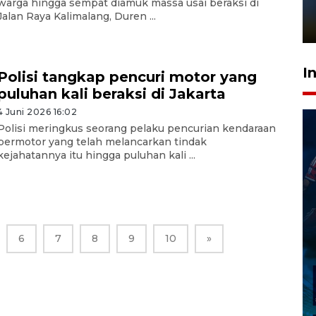
warga hingga sempat diamuk massa usai beraksi di
sampai 8 tahan?
Jalan Raya Kalimalang, Duren ...
1 Juni 2026 05:47
I
Polisi tangkap pencuri motor yang
puluhan kali beraksi di Jakarta
4 Juni 2026 16:02
Polisi meringkus seorang pelaku pencurian kendaraan
bermotor yang telah melancarkan tindak
kejahatannya itu hingga puluhan kali ...
6
7
8
9
10
»