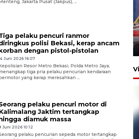
Menteng, Jakarta Pusat (Jakpus), ...
Komisi V DPR tinjau
perlintasan sebidang di
Tiga pelaku pencuri ranmor
Stasiun Bogor
diringkus polisi Bekasi, kerap ancam
12 Juni 2026 18:49
korban dengan pistol-pistolan
14 Juni 2026 16:07
Kepolisian Resor Metro Bekasi, Polda Metro Jaya,
V
menangkap tiga pria pelaku pencurian kendaraan
bermotor yang kerap meresahkan ...
Seorang pelaku pencuri motor di
Kalimalang Jaktim tertangkap
hingga diamuk massa
9 Juni 2026 10:12
Pelanggan Filaha Farm setia
Seorang pelaku pencurian sepeda motor tertangkap