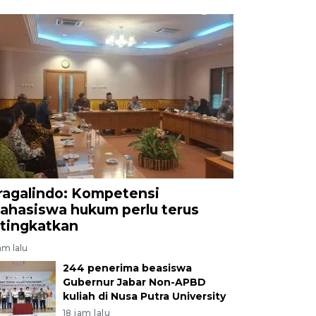
ragalindo: Kompetensi
ahasiswa hukum perlu terus
itingkatkan
am lalu
244 penerima beasiswa
Gubernur Jabar Non-APBD
kuliah di Nusa Putra University
18 jam lalu