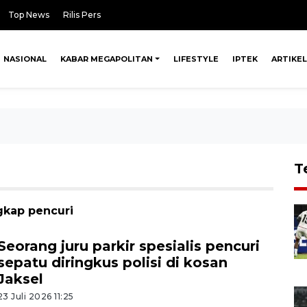
Top News
Rilis Pers
NASIONAL
KABAR MEGAPOLITAN
LIFESTYLE
IPTEK
ARTIKEL
T
gkap pencuri
Seorang juru parkir spesialis pencuri
sepatu diringkus polisi di kosan
Jaksel
23 Juli 2026 11:25