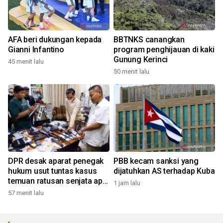
AFA beri dukungan kepada
BBTNKS canangkan
Gianni Infantino
program penghijauan di kaki
Gunung Kerinci
45 menit lalu
50 menit lalu
DPR desak aparat penegak
PBB kecam sanksi yang
hukum usut tuntas kasus
dijatuhkan AS terhadap Kuba
temuan ratusan senjata api
1 jam lalu
di sekolah
57 menit lalu