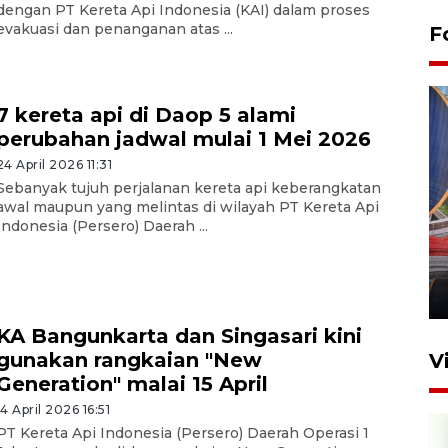
dengan PT Kereta Api Indonesia (KAI) dalam proses
evakuasi dan penanganan atas ...
F
7 kereta api di Daop 5 alami
perubahan jadwal mulai 1 Mei 2026
24 April 2026 11:31
Sebanyak tujuh perjalanan kereta api keberangkatan
awal maupun yang melintas di wilayah PT Kereta Api
Komisi V DPR tinjau
Indonesia (Persero) Daerah ...
perlintasan sebidang di
Stasiun Bogor
12 Juni 2026 18:49
KA Bangunkarta dan Singasari kini
gunakan rangkaian "New
V
Generation" malai 15 April
14 April 2026 16:51
PT Kereta Api Indonesia (Persero) Daerah Operasi 1