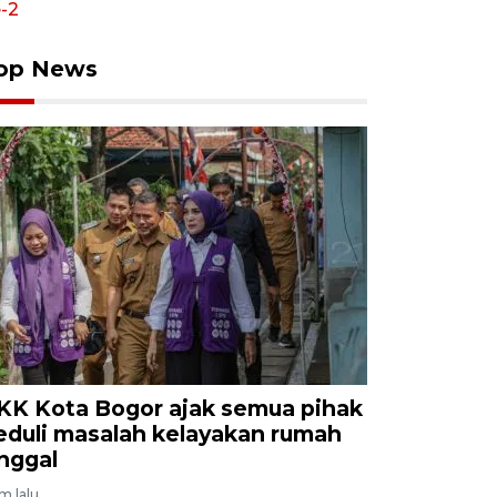
op News
KK Kota Bogor ajak semua pihak
eduli masalah kelayakan rumah
inggal
am lalu