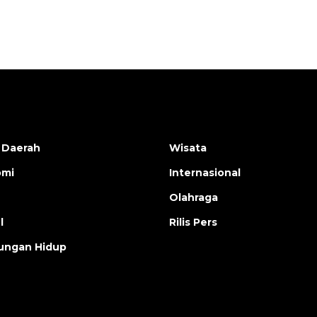
2026-08-05 12:00:00
 Daerah
Wisata
omi
Internasional
Olahraga
l
Rilis Pers
ungan Hidup