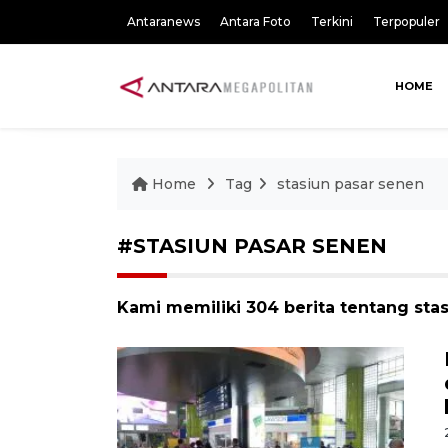
Antaranews
Antara Foto
Terkini
Terpopuler
HOME
Home
Tag
stasiun pasar senen
#STASIUN PASAR SENEN
Kami memiliki 304 berita tentang sta