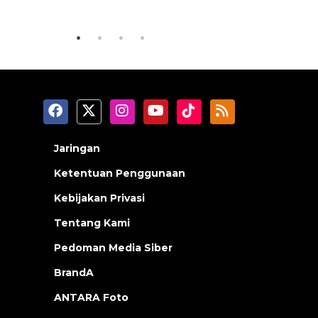
2026-08-06 06:30:00
2026-08-05 18
Jaringan
Ketentuan Penggunaan
Kebijakan Privasi
Tentang Kami
Pedoman Media Siber
BrandA
ANTARA Foto