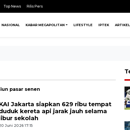
Top News
Rilis Pers
NASIONAL
KABAR MEGAPOLITAN
LIFESTYLE
IPTEK
ARTIKEL
T
siun pasar senen
KAI Jakarta siapkan 629 ribu tempat
duduk kereta api jarak jauh selama
libur sekolah
20 Juni 2026 17:15