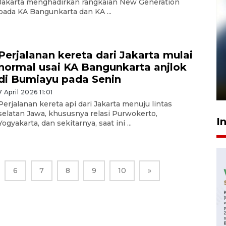
Jakarta menghadirkan rangkaian New Generation
pada KA Bangunkarta dan KA ...
Perjalanan kereta dari Jakarta mulai
Pelanggan Filaha Farm setia
normal usai KA Bangunkarta anjlok
sampai 8 tahan?
di Bumiayu pada Senin
1 Juni 2026 05:47
7 April 2026 11:01
Perjalanan kereta api dari Jakarta menuju lintas
selatan Jawa, khususnya relasi Purwokerto,
I
Yogyakarta, dan sekitarnya, saat ini ...
6
7
8
9
10
»