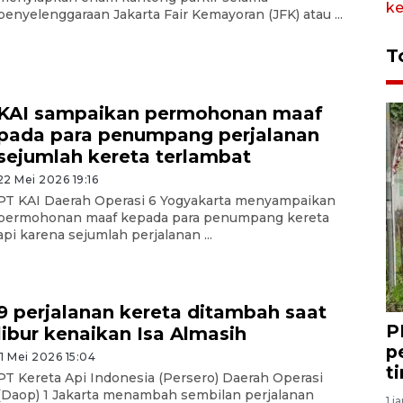
penyelenggaraan Jakarta Fair Kemayoran (JFK) atau ...
T
KAI sampaikan permohonan maaf
pada para penumpang perjalanan
sejumlah kereta terlambat
22 Mei 2026 19:16
PT KAI Daerah Operasi 6 Yogyakarta menyampaikan
permohonan maaf kepada para penumpang kereta
api karena sejumlah perjalanan ...
9 perjalanan kereta ditambah saat
P
libur kenaikan Isa Almasih
p
11 Mei 2026 15:04
t
PT Kereta Api Indonesia (Persero) Daerah Operasi
(Daop) 1 Jakarta menambah sembilan perjalanan
1 j