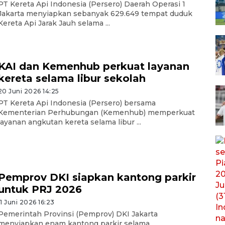
PT Kereta Api Indonesia (Persero) Daerah Operasi 1
Jakarta menyiapkan sebanyak 629.649 tempat duduk
Kereta Api Jarak Jauh selama ...
KAI dan Kemenhub perkuat layanan
kereta selama libur sekolah
20 Juni 2026 14:25
PT Kereta Api Indonesia (Persero) bersama
Kementerian Perhubungan (Kemenhub) memperkuat
layanan angkutan kereta selama libur ...
Pemprov DKI siapkan kantong parkir
untuk PRJ 2026
11 Juni 2026 16:23
Pemerintah Provinsi (Pemprov) DKI Jakarta
menyiapkan enam kantong parkir selama