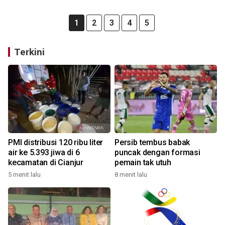
1
2
3
4
5
Terkini
PMI distribusi 120 ribu liter
Persib tembus babak
air ke 5.393 jiwa di 6
puncak dengan formasi
kecamatan di Cianjur
pemain tak utuh
5 menit lalu
8 menit lalu