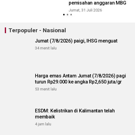
pemisahan anggaran MBG
Jumat, 31 Juli 2026
K
Terpopuler - Nasional
Jumat (7/8/2026) paigi, IHSG menguat
34 menit lalu
Harga emas Antam Jumat (7/8/2026) pagi
turun Rp29.000 ke angka Rp2,650 juta/gr
53 menit lalu
ESDM: Kelistrikan di Kalimantan telah
membaik
4 jam lalu