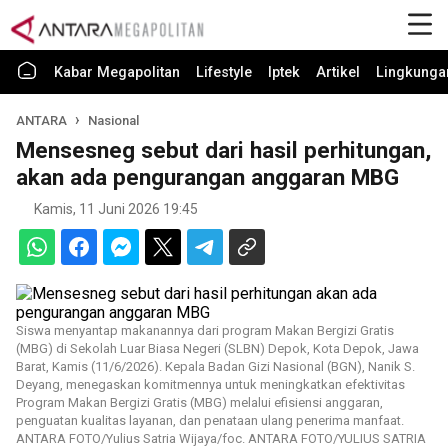
Kabar Megapolitan
Lifestyle
Iptek
Artikel
Lingkunga
ANTARA
Nasional
Mensesneg sebut dari hasil perhitungan,
akan ada pengurangan anggaran MBG
Kamis, 11 Juni 2026 19:45
Siswa menyantap makanannya dari program Makan Bergizi Gratis
(MBG) di Sekolah Luar Biasa Negeri (SLBN) Depok, Kota Depok, Jawa
Barat, Kamis (11/6/2026). Kepala Badan Gizi Nasional (BGN), Nanik S.
Deyang, menegaskan komitmennya untuk meningkatkan efektivitas
Program Makan Bergizi Gratis (MBG) melalui efisiensi anggaran,
penguatan kualitas layanan, dan penataan ulang penerima manfaat.
ANTARA FOTO/Yulius Satria Wijaya/foc. ANTARA FOTO/YULIUS SATRIA