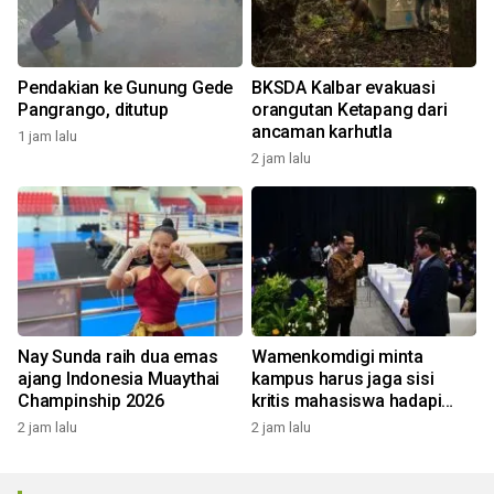
Pendakian ke Gunung Gede
BKSDA Kalbar evakuasi
Pangrango, ditutup
orangutan Ketapang dari
ancaman karhutla
1 jam lalu
2 jam lalu
Nay Sunda raih dua emas
Wamenkomdigi minta
ajang Indonesia Muaythai
kampus harus jaga sisi
Champinship 2026
kritis mahasiswa hadapi
Gen AI
2 jam lalu
2 jam lalu