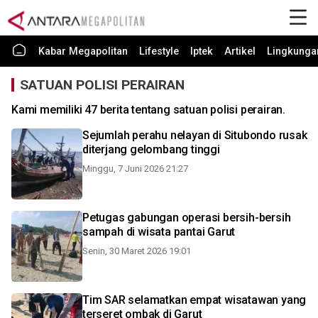
Kabar Megapolitan
Lifestyle
Iptek
Artikel
Lingkunga
SATUAN POLISI PERAIRAN
Kami memiliki 47 berita tentang satuan polisi perairan.
Sejumlah perahu nelayan di Situbondo rusak
diterjang gelombang tinggi
Minggu, 7 Juni 2026 21:27
Petugas gabungan operasi bersih-bersih
sampah di wisata pantai Garut
Senin, 30 Maret 2026 19:01
Tim SAR selamatkan empat wisatawan yang
terseret ombak di Garut