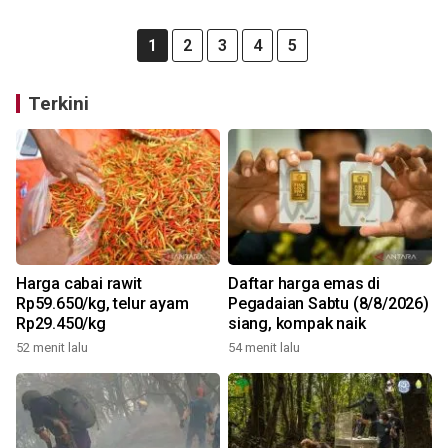
1
2
3
4
5
Terkini
Harga cabai rawit
Daftar harga emas di
Rp59.650/kg, telur ayam
Pegadaian Sabtu (8/8/2026)
Rp29.450/kg
siang, kompak naik
52 menit lalu
54 menit lalu