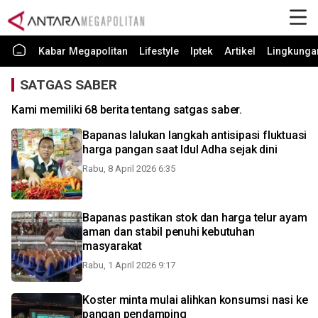
Kabar Megapolitan
Lifestyle
Iptek
Artikel
Lingkunga
SATGAS SABER
Kami memiliki 68 berita tentang satgas saber.
Bapanas lalukan langkah antisipasi fluktuasi
harga pangan saat Idul Adha sejak dini
Rabu, 8 April 2026 6:35
Bapanas pastikan stok dan harga telur ayam
aman dan stabil penuhi kebutuhan
masyarakat
Rabu, 1 April 2026 9:17
Koster minta mulai alihkan konsumsi nasi ke
pangan pendamping