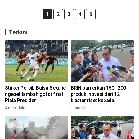
1
2
3
4
5
Terkini
Striker Persib Balsa Sekulic
BRIN pamerkan 150--200
ngebet tambah gol di final
produk inovasi dari 12
Piala Presiden
klaster riset kepada
Presiden
4 menit lalu
1 jam lalu