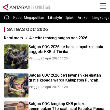
Kabar Megapolitan
Lifestyle
Iptek
Artikel
Lingkunga
SATGAS ODC 2026
Kami memiliki 4 berita tentang satgas odc 2026.
Satgas ODC 2026 berhasil lumpuhkan satu
anggota KKB di Timika
Minggu, 26 April 2026 16:26
Satgas ODC 2026 beri layanan kesehatan
gratis kepada warga Kabupaten Puncak
Minggu, 12 April 2026 18:28
Satgas ODC tangkap KKB pelaku
penembakan Tito saat jabat Kapolda Papua