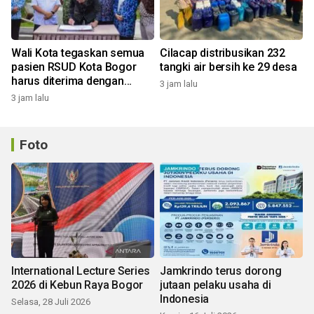
Wali Kota tegaskan semua
Cilacap distribusikan 232
pasien RSUD Kota Bogor
tangki air bersih ke 29 desa
harus diterima dengan
3 jam lalu
profesional
3 jam lalu
Foto
International Lecture Series
Jamkrindo terus dorong
2026 di Kebun Raya Bogor
jutaan pelaku usaha di
Indonesia
Selasa, 28 Juli 2026