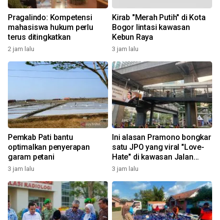
Pragalindo: Kompetensi
Kirab "Merah Putih" di Kota
mahasiswa hukum perlu
Bogor lintasi kawasan
terus ditingkatkan
Kebun Raya
2 jam lalu
3 jam lalu
Pemkab Pati bantu
Ini alasan Pramono bongkar
optimalkan penyerapan
satu JPO yang viral "Love-
garam petani
Hate" di kawasan Jalan
Rasuna Said
3 jam lalu
3 jam lalu