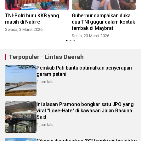
TNI-Polri buru KKB yang
Gubernur sampaikan duka
masih di Nabire
dua TNI gugur dalam kontak
tembak di Maybrat
Selasa, 3 Maret 2026
Senin, 23 Maret 2026
R
Terpopuler - Lintas Daerah
Pemkab Pati bantu optimalkan penyerapan
garam petani
1 jam lalu
Ini alasan Pramono bongkar satu JPO yang
viral "Love-Hate" di kawasan Jalan Rasuna
Said
1 jam lalu
Cilacap distribusikan 232 tangki air bersih ke