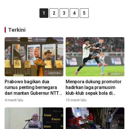
1
2
3
4
5
Terkini
Prabowo bagikan dua
Menpora dukung promotor
rumus penting bernegara
hadirkan laga pramusim
dari mantan Gubernur NTT
klub-klub sepak bola di
Ben Mboi
Indonesia
4 menit lalu
13 menit lalu