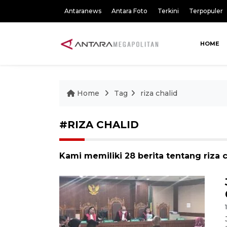
Antaranews
Antara Foto
Terkini
Terpopuler
HOME
Home
Tag
riza chalid
#RIZA CHALID
Kami memiliki 28 berita tentang riza 