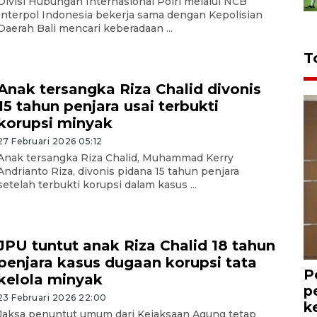
Divisi Hubungan Internasional Polri melalui NCB
Interpol Indonesia bekerja sama dengan Kepolisian
Daerah Bali mencari keberadaan ...
T
Anak tersangka Riza Chalid divonis
15 tahun penjara usai terbukti
korupsi minyak
27 Februari 2026 05:12
Anak tersangka Riza Chalid, Muhammad Kerry
Andrianto Riza, divonis pidana 15 tahun penjara
setelah terbukti korupsi dalam kasus ...
JPU tuntut anak Riza Chalid 18 tahun
penjara kasus dugaan korupsi tata
P
kelola minyak
p
23 Februari 2026 22:00
k
Jaksa penuntut umum dari Kejaksaan Agung tetap