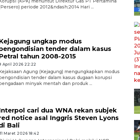
Korupsi (KPK) menuntut Direktur Gas PT Pertamina
(Persero) periode 2012&ndash;2014 Hari ...
Kejagung ungkap modus
pengondisian tender dalam kasus
Petral tahun 2008-2015
9 April 2026 22:22
Kejaksaan Agung (Kejagung) mengungkapkan modus
pengondisian tender dalam kasus dugaan korupsi
pengadaan minyak mentah dan produk ...
Interpol cari dua WNA rekan subjek
red notice asal Inggris Steven Lyons
di Bali
31 Maret 2026 18:42