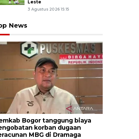
Leste
3 Agustus 2026 15:15
op News
emkab Bogor tanggung biaya
engobatan korban dugaan
eracunan MBG di Dramaga