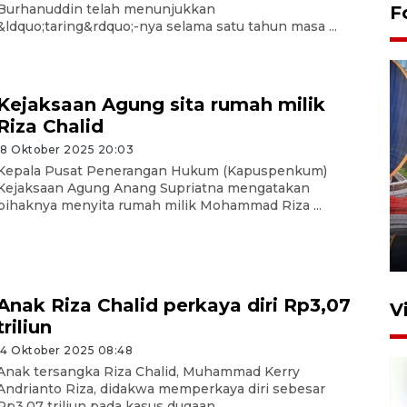
Burhanuddin telah menunjukkan
F
&ldquo;taring&rdquo;-nya selama satu tahun masa ...
Kejaksaan Agung sita rumah milik
Riza Chalid
18 Oktober 2025 20:03
Kepala Pusat Penerangan Hukum (Kapuspenkum)
Komisi V DPR tinjau
Kejaksaan Agung Anang Supriatna mengatakan
perlintasan sebidang di
pihaknya menyita rumah milik Mohammad Riza ...
Stasiun Bogor
12 Juni 2026 18:49
Anak Riza Chalid perkaya diri Rp3,07
V
triliun
14 Oktober 2025 08:48
Anak tersangka Riza Chalid, Muhammad Kerry
Andrianto Riza, didakwa memperkaya diri sebesar
Rp3,07 triliun pada kasus dugaan ...