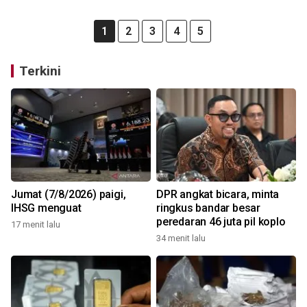
1
2
3
4
5
Terkini
Jumat (7/8/2026) paigi,
DPR angkat bicara, minta
IHSG menguat
ringkus bandar besar
peredaran 46 juta pil koplo
17 menit lalu
34 menit lalu