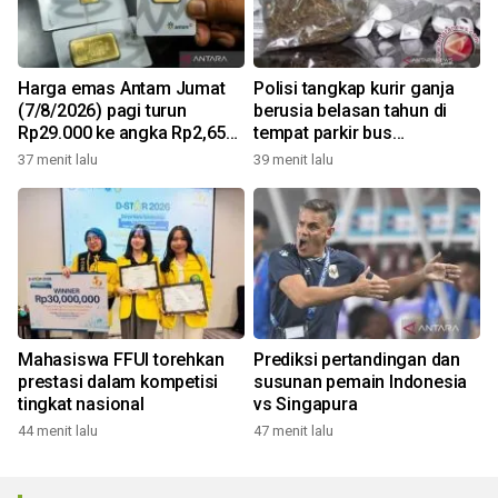
Harga emas Antam Jumat
Polisi tangkap kurir ganja
(7/8/2026) pagi turun
berusia belasan tahun di
Rp29.000 ke angka Rp2,650
tempat parkir bus
juta/gr
Tangerang
37 menit lalu
39 menit lalu
Mahasiswa FFUI torehkan
Prediksi pertandingan dan
prestasi dalam kompetisi
susunan pemain Indonesia
tingkat nasional
vs Singapura
44 menit lalu
47 menit lalu