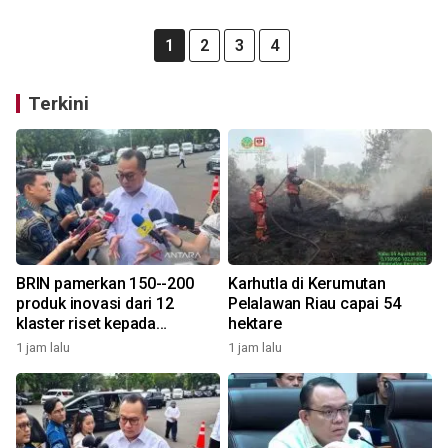
1
2
3
4
Terkini
BRIN pamerkan 150--200
Karhutla di Kerumutan
produk inovasi dari 12
Pelalawan Riau capai 54
klaster riset kepada
hektare
Presiden
1 jam lalu
1 jam lalu