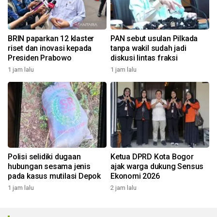
BRIN paparkan 12 klaster
PAN sebut usulan Pilkada
riset dan inovasi kepada
tanpa wakil sudah jadi
Presiden Prabowo
diskusi lintas fraksi
1 jam lalu
1 jam lalu
Polisi selidiki dugaan
Ketua DPRD Kota Bogor
hubungan sesama jenis
ajak warga dukung Sensus
pada kasus mutilasi Depok
Ekonomi 2026
1 jam lalu
2 jam lalu