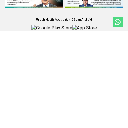
Unduh Mobile Apps untuk iOS dan Android
Jelajahi ANTARA News Megapolitan
Nasional
Foto
Kabar Megapolitan
Video
Lifestyle
Ketentuan Penggunaan
Iptek
Kebijakan Privasi
Artikel
Kebijakan Cookie
Lingkungan Hidup
Pedoman Media Siber
Wisata
Tentang Kami
Internasional
Rilis Pers
Olahraga
BrandA