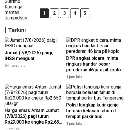
1
2
3
4
5
Terkini
Jumat (7/8/2026) paigi,
DPR angkat bicara, minta
IHSG menguat
ringkus bandar besar
54 menit lalu
peredaran 46 juta pil koplo
1 jam lalu
Polisi tangkap kurir ganja
Harga emas Antam Jumat
berusia belasan tahun di
(7/8/2026) pagi turun
tempat parkir bus
Rp29.000 ke angka Rp2,650
Tangerang
1 jam lalu
juta/gr
1 jam lalu