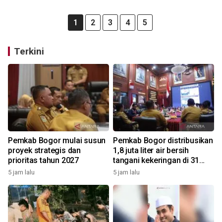
1
2
3
4
5
Terkini
Pemkab Bogor mulai susun
Pemkab Bogor distribusikan
proyek strategis dan
1,8 juta liter air bersih
prioritas tahun 2027
tangani kekeringan di 31
kecamatan
5 jam lalu
5 jam lalu