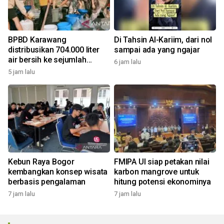
BPBD Karawang
Di Tahsin Al-Kariim, dari nol
distribusikan 704.000 liter
sampai ada yang ngajar
air bersih ke sejumlah
6 jam lalu
daerah kekeringan
5 jam lalu
Kebun Raya Bogor
FMIPA UI siap petakan nilai
kembangkan konsep wisata
karbon mangrove untuk
berbasis pengalaman
hitung potensi ekonominya
7 jam lalu
7 jam lalu