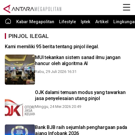
Kabar Megapolitan
Lifestyle
Iptek
Artikel
Lingkunga
PINJOL ILEGAL
Kami memiliki 95 berita tentang pinjol ilegal.
MUI tekankan sistem sanad ilmu jangan
hancur oleh algoritma AI
Rabu, 29 Juli 2026 16:31
OJK dalami temuan modus yang tawarkan
jasa penyelesaian utang pinjol
Minggu, 24 Mei 2026 20:49
Bank BJB raih sejumlah penghargaan pada
ajang Infobank 2026