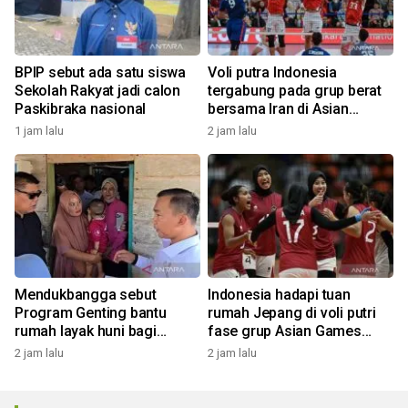
BPIP sebut ada satu siswa
Voli putra Indonesia
Sekolah Rakyat jadi calon
tergabung pada grup berat
Paskibraka nasional
bersama Iran di Asian
Games 2026
1 jam lalu
2 jam lalu
Mendukbangga sebut
Indonesia hadapi tuan
Program Genting bantu
rumah Jepang di voli putri
rumah layak huni bagi
fase grup Asian Games
keluarga stunting
2026
2 jam lalu
2 jam lalu