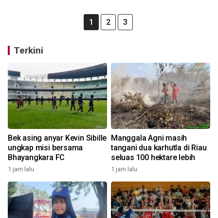
1
2
3
Terkini
Bek asing anyar Kevin Sibille
Manggala Agni masih
ungkap misi bersama
tangani dua karhutla di Riau
Bhayangkara FC
seluas 100 hektare lebih
1 jam lalu
1 jam lalu