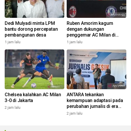
Dedi Mulyadi minta LPM
Ruben Amorim kagum
bantu dorong percepatan
dengan dukungan
pembangunan desa
penggemar AC Milan di
Indonesia
1 jam lalu
1 jam lalu
Chelsea kalahkan AC Milan
ANTARA tekankan
3-0 di Jakarta
kemampuan adaptasi pada
perubahan jurnalis di era
2 jam lalu
digital
2 jam lalu