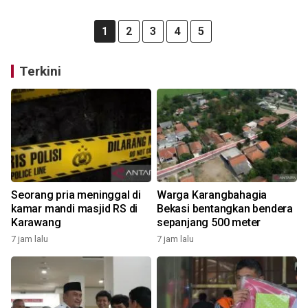
1
2
3
4
5
Terkini
Seorang pria meninggal di
Warga Karangbahagia
kamar mandi masjid RS di
Bekasi bentangkan bendera
Karawang
sepanjang 500 meter
7 jam lalu
7 jam lalu