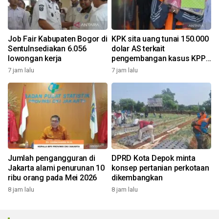
Job Fair Kabupaten Bogor di
KPK sita uang tunai 150.000
Sentulnsediakan 6.056
dolar AS terkait
lowongan kerja
pengembangan kasus KPP
Banjarmasin
7 jam lalu
7 jam lalu
Jumlah pengangguran di
DPRD Kota Depok minta
Jakarta alami penurunan 10
konsep pertanian perkotaan
ribu orang pada Mei 2026
dikembangkan
8 jam lalu
8 jam lalu