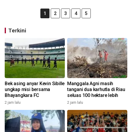
1
2
3
4
5
Terkini
Bek asing anyar Kevin Sibille
Manggala Agni masih
ungkap misi bersama
tangani dua karhutla di Riau
Bhayangkara FC
seluas 100 hektare lebih
2 jam lalu
2 jam lalu