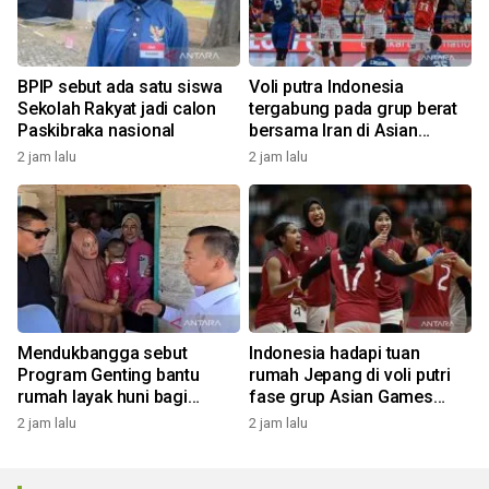
BPIP sebut ada satu siswa
Voli putra Indonesia
Sekolah Rakyat jadi calon
tergabung pada grup berat
Paskibraka nasional
bersama Iran di Asian
Games 2026
2 jam lalu
2 jam lalu
Mendukbangga sebut
Indonesia hadapi tuan
Program Genting bantu
rumah Jepang di voli putri
rumah layak huni bagi
fase grup Asian Games
keluarga stunting
2026
2 jam lalu
2 jam lalu