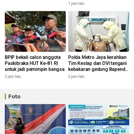
1 jam lalu
BPIP bekali calon anggota
Polda Metro Jaya kerahkan
Paskibraka HUT Ke-81 RI
Tim Keslap dan DVI tangani
untuk jadi pemimpin bangsa
kebakaran gedung Bapenda
DKI
2 jam lalu
2 jam lalu
Foto