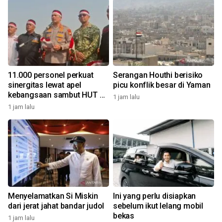
11.000 personel perkuat
Serangan Houthi berisiko
sinergitas lewat apel
picu konflik besar di Yaman
kebangsaan sambut HUT RI
1 jam lalu
di kawasan Monas
1 jam lalu
Menyelamatkan Si Miskin
Ini yang perlu disiapkan
dari jerat jahat bandar judol
sebelum ikut lelang mobil
bekas
1 jam lalu