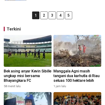
1
2
3
4
5
Terkini
Bek asing anyar Kevin Sibille
Manggala Agni masih
ungkap misi bersama
tangani dua karhutla di Riau
Bhayangkara FC
seluas 100 hektare lebih
58 menit lalu
1 jam lalu