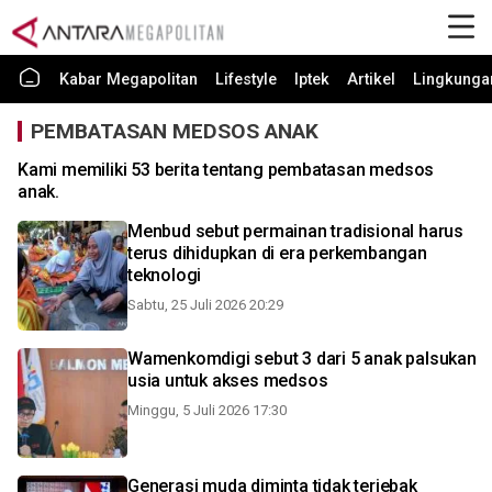
Kabar Megapolitan
Lifestyle
Iptek
Artikel
Lingkunga
PEMBATASAN MEDSOS ANAK
Kami memiliki 53 berita tentang pembatasan medsos
anak.
Menbud sebut permainan tradisional harus
terus dihidupkan di era perkembangan
teknologi
Sabtu, 25 Juli 2026 20:29
Wamenkomdigi sebut 3 dari 5 anak palsukan
usia untuk akses medsos
Minggu, 5 Juli 2026 17:30
Generasi muda diminta tidak terjebak