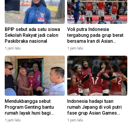
BPIP sebut ada satu siswa
Voli putra Indonesia
Sekolah Rakyat jadi calon
tergabung pada grup berat
Paskibraka nasional
bersama Iran di Asian
Games 2026
1 jam lalu
1 jam lalu
Mendukbangga sebut
Indonesia hadapi tuan
Program Genting bantu
rumah Jepang di voli putri
rumah layak huni bagi
fase grup Asian Games
keluarga stunting
2026
1 jam lalu
1 jam lalu