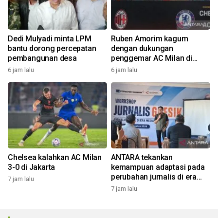
Dedi Mulyadi minta LPM
Ruben Amorim kagum
bantu dorong percepatan
dengan dukungan
pembangunan desa
penggemar AC Milan di
Indonesia
6 jam lalu
6 jam lalu
Chelsea kalahkan AC Milan
ANTARA tekankan
3-0 di Jakarta
kemampuan adaptasi pada
perubahan jurnalis di era
7 jam lalu
digital
7 jam lalu