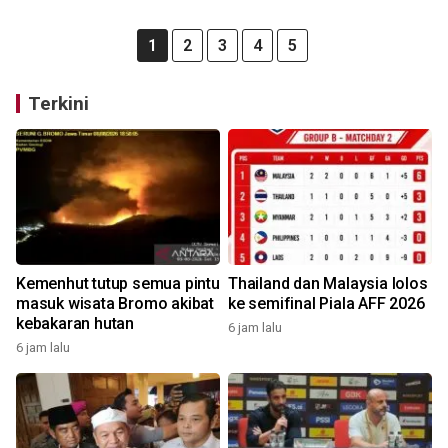
1
2
3
4
5
Terkini
Kemenhut tutup semua pintu
Thailand dan Malaysia lolos
masuk wisata Bromo akibat
ke semifinal Piala AFF 2026
kebakaran hutan
6 jam lalu
6 jam lalu