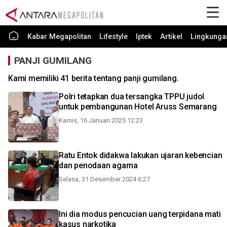
Kabar Megapolitan
Lifestyle
Iptek
Artikel
Lingkunga
PANJI GUMILANG
Kami memiliki 41 berita tentang panji gumilang.
Polri tetapkan dua tersangka TPPU judol
untuk pembangunan Hotel Aruss Semarang
Kamis, 16 Januari 2025 12:23
Ratu Entok didakwa lakukan ujaran kebencian
dan penodaan agama
Selasa, 31 Desember 2024 6:27
Ini dia modus pencucian uang terpidana mati
kasus narkotika