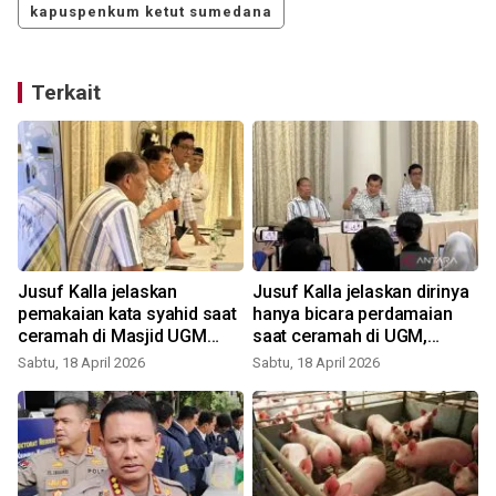
kapuspenkum ketut sumedana
Terkait
t
Jusuf Kalla jelaskan
Jusuf Kalla jelaskan dirinya
pemakaian kata syahid saat
hanya bicara perdamaian
ceramah di Masjid UGM
saat ceramah di UGM,
pada Ramadhan 1447
bukan penistaan
Sabtu, 18 April 2026
Sabtu, 18 April 2026