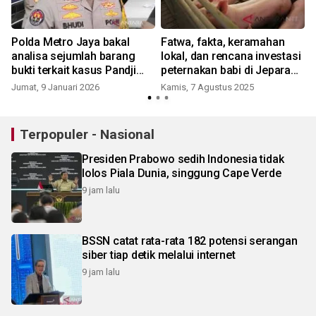
Polda Metro Jaya bakal
Fatwa, fakta, keramahan
analisa sejumlah barang
lokal, dan rencana investasi
bukti terkait kasus Pandji
peternakan babi di Jepara
Pragiwaksono
Jateng
Jumat, 9 Januari 2026
Kamis, 7 Agustus 2025
S
Terpopuler - Nasional
Presiden Prabowo sedih Indonesia tidak
lolos Piala Dunia, singgung Cape Verde
9 jam lalu
BSSN catat rata-rata 182 potensi serangan
siber tiap detik melalui internet
9 jam lalu